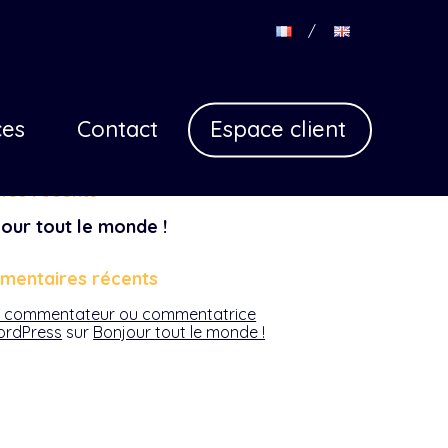
Con
g
rcher
ces
Contact
Espace client
Rechercher
ebar
cles récents
our tout le monde !
mentaires récents
 commentateur ou commentatrice
rdPress
sur
Bonjour tout le monde !