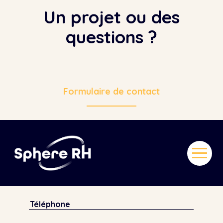
Un projet ou des
questions ?
Formulaire de contact
Aller
au
contenu